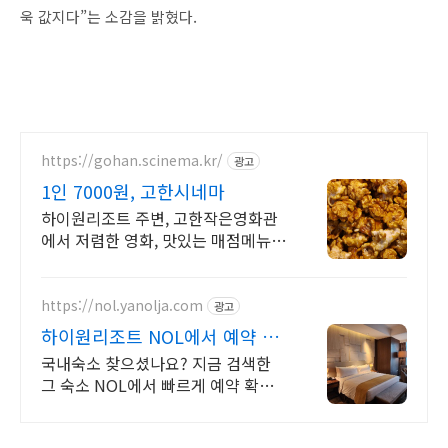
욱 값지다”는 소감을 밝혔다.
https://gohan.scinema.kr/
광고
1인 7000원, 고한시네마
하이원리조트 주변, 고한작은영화관
에서 저렴한 영화, 맛있는 매점메뉴를
즐기세요!
https://nol.yanolja.com
광고
하이원리조트 NOL에서 예약 매
일 NOL DRAW 추첨!
국내숙소 찾으셨나요? 지금 검색한
그 숙소 NOL에서 빠르게 예약 확정
가능!