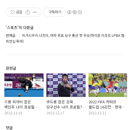
공감
구독하기
'스포츠'의 다른글
현재글
히가시우치 나츠미, 여자 프로 당구 통산 첫 우승(하이원 리조트 LPBA 챔
피언십 투어)
관련글
스롱 피아비 잡은
쿠드롱 잡은 김욱
2022 FIFA 카타르
백민주 나이 프로필
당구선수 나이 프로필?
월드컵 16강전 - 한국
상금 랭킹 순위
챌린지투어 출신으로
브라질전 축구 경기결과
2022.12.18
2022.12.17
2022.12.11
(하이원리조트 LPBA
PBA 챔피언십 16강
챔피언십 8강 경기결과)
진출
댓글