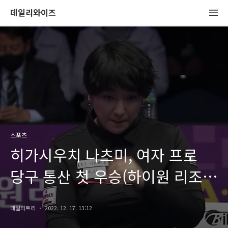
데일리와이즈
스포츠
히가시우치 나츠미, 여자 프로
당구 통산 첫 우승(하이원 리조트
LPBA 챔피언십 투어)
데일리트리
2022. 12. 17. 13:12