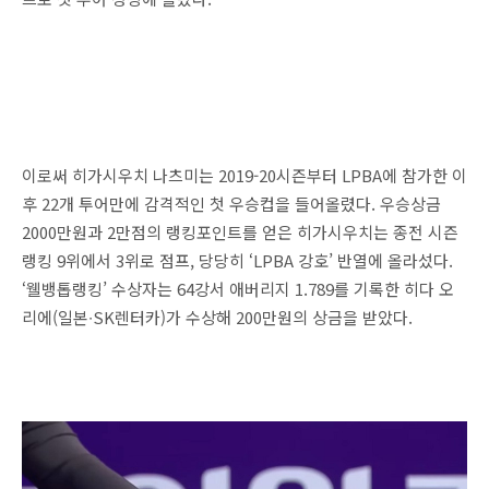
이로써 히가시우치 나츠미는 2019-20시즌부터 LPBA에 참가한 이
후 22개 투어만에 감격적인 첫 우승컵을 들어올렸다. 우승상금
2000만원과 2만점의 랭킹포인트를 얻은 히가시우치는 종전 시즌
랭킹 9위에서 3위로 점프, 당당히 ‘LPBA 강호’ 반열에 올라섰다.
‘웰뱅톱랭킹’ 수상자는 64강서 애버리지 1.789를 기록한 히다 오
리에(일본∙SK렌터카)가 수상해 200만원의 상금을 받았다.