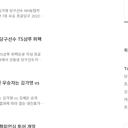
A 3부 리그입니다. PBA투어
, 김가영 당구선수 NH농협카
7회 우승 프로당구 2022-
과가 끝이 났습니다. PBA투
는 김가영 당구선수로 결정되
지했으며, 남자 프로당구대회
 우승기록을 경신했습니다. 다
 당구선수 TS샴푸 퍼펙
페이지를 통해 배포한 NH농협
다. 당구생활을 즐기는데 참
최
최
에∙웰컴저..
 TS샴푸 퍼펙트큐 작성 프로
근
 대회에서 강동궁 당구선수가
글
선수는 PBA 퍼펙트큐 상
과
T
 카시도코스타스 선수는 NH
인
 강력한 우승후보 스페인 출
당
기
니다. 베트남 당구 3인방인
전 우승자는 김가영 vs
글
프
선수는 16강 진출에 실패했
김
회 PBA가 PBA 홈페이지
H농협카드 PBA 챔피언..
는 김가영 vs 김예은 승자
여
경기결과에 따라 결승 대진표가
프
 챔피언십 22-23 결승전에
로 좁혀졌습니다. 결론적으로
 김가영 vs 김예은 승자로
전에 진출한 경험이 많은 선
 챔피언십 투어 개막
C