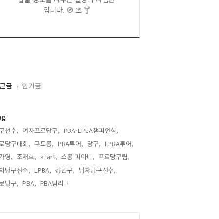
입니다. 🧭 ⛱️ 🍸
근글
인기글
ag
구선수,
여자프로당구,
PBA-LPBA챔피언십,
로당구대회,
쿠드롱,
PBA투어,
당구,
LPBA투어,
가영,
조재호,
ai art,
스롱 피아비,
프로당구팀,
자당구선수,
LPBA,
강민구,
남자당구선수,
로당구,
PBA,
PBA팀리그,
alendar