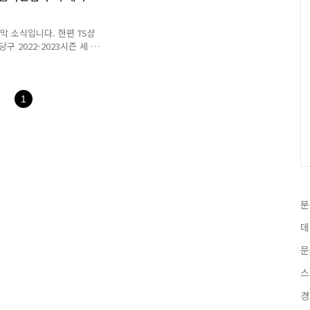
. 김가영 선수의 올시즌
대회에서 16강 1회, 4강 3
막 소식입니다. 한편 TS샴
 2022-2023시즌 세 번
추석 연휴에 즐기는 당구 축제
푸라닭 챔피언십 PBA-LPBA
프로당구선수들이 참여하는
후 3시부터는 남자 프로당구선
1
회 TS샴푸 푸라닭 PBA-
11일은 LPBA 결승전이 펼쳐
분
데
문