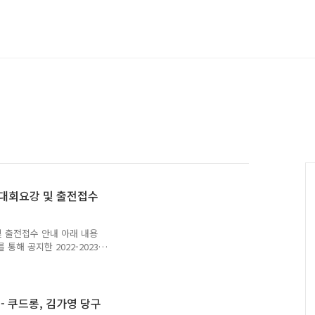
차전 대회요강 및 출전접수
강 및 출전접수 안내 아래 내용
 통해 공지한 2022-2023
내입니다. Helix PBA 챌
알고 있는 PBA투어는 PBA
당구채널 등 TV 중계나 유튜
A 투어에 출전하기위해 노력
- 쿠드롱, 김가영 당구
PBA 2부리그는 PBA 드림