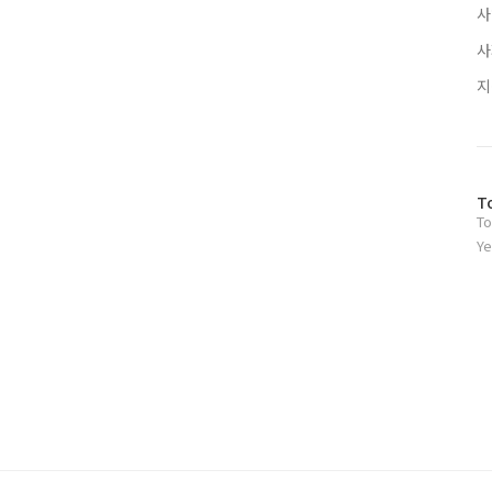
방
T
To
문
자
Ye
수