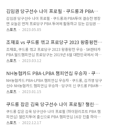
구연맹 소속으로 UMB가 주관라는 당구대회에 출전하여 경쟁을
데뷔전을 펼치고, 세미 세이기너는 6월 14일 밤11시에 서현민
펼쳤습니다. 물론 쿠드롱, 야스포스 뿐만 아니라 다니엘 산체스,
당구선수와 프로당구 데뷔전을 펼칩니다. 한편 최성원은 박한기
김임권 당구선수 나이 프로필 - 쿠드롱과 PBA투
토브욘 브롬달은 당구 4대 천왕이라 불리루며 세계 당구를 이끌
와 13일 밤11시에 PBA..
어 결승전 명장면
김임권 당구선수 나이 프로필 - 쿠드롱과 PBA투어 결승전 명장
던 시절이 있었습니다. 벨기에 출신 프레드릭 쿠드롱은 2019년
면 오늘은 먼저 프로당구 PBA 투어에 활동하고 있는 김임권 당
부터 대한민국에서 출범한 PBA 프로당구대회에 출전하여,
구선수에 대한 정보를 정리했습니다. 김임권 당구선수는 PBA
UMB와 다른 경기규칙(rule)에 적응하느라 첫시즌은 고전을 면
스포츠
2023.05.05
프로당구협회가 주관하는 PBA투어에 2019년 프로당구 출범
치 못했으나 바로 다음시즌인 프로당구 2020-21시즌부터 PBA
원년부터 참가하였습니다. 하지만 김임권 선수를 첫 두 시즌 동
챔피언십 첫 우승을 차지하였습니다. 지난 2022년 3월에 끝이
조재호 vs 쿠드롱 꺾고 프로당구 2023 왕중왕전
안 이렇다고 할 만한 성적을 못하여 김임권 선수를 아는 당구팬
나 PBA월드챔피언십 우승..
우승
조재호, 쿠드롱 꺾고 프로당구 2023 왕중왕전 우승 - SK렌터카
이 많지 않았습니다. 1. 김임권 당구선수 나이 프로필 - 프로당구
PBA 월드챔피언십 프로당구는 2019년 6월 대한민국에서 여섯
PBA 투어 네 시즌 연속 진출 김임권 당구선수의 나이는 1980년
번째 프로 스포츠 대회로 출범하였습니다. 또한 남여 프로당구
전라도 출생 입니다. 김임권 당구 선수가 당구로 그의 이름을 알
스포츠
2023.03.12
선수들이 출전하는 PBA - LPBA 투어의 왕중왕을 가리는 SK렌
리게 된 것은 지난 프로당구 2021-22 시즌에 6차 투어 웰컴저
터카 LPBA-PBA 월드챔피언십 대회는 매년 단 한번만 열리는
축은행 웰뱅 PBA 챔피언십 결승전에 올라 3쿠션 세계챔피언과
NH농협카드 PBA-LPBA 챔피언십 우승자 - 쿠드
대회입니다. 시즌 32강 선수들만이 참가할 수 있는 올해 PBA 월
박빙의 끝장 승부..
롱, 김가영 당구선수
NH농협카드 PBA-LPBA 챔피언십 우승자 - 쿠드롱, 김가영 당구
드챔피언십 2023 우승자는 한국의 조재호 당구선수가 차지했습
선수 NH농협카드 챔피언십 우승자 - 당구의 신 쿠드롱 PBA투어
니다. 조재호 당구선수는 PBA 투어 데뷔 무대에서 패배의 아픔
통산 7회 우승 프로당구 2022-2023시즌 NH농협카드 PBA-
을 맛보았습니다. 그랬던 조재호 당구선수는 지난 프로당구
스포츠
2023.01.15
LPBA 챔피언십 경기결과가 끝이 났습니다. PBA투어 우승자는
2022-23 시즌에서 다른 선수들은 한 번도 하기 힘든 PBA 챔피
당구의 신, 쿠드롱, LPBA투어 우승자는 김가영 당구선수로 결정
언십 우승을 두 차례나 차지하면서 최고의 시즌 성적을 올렸습니
쿠드롱 잡은 김욱 당구선수 나이 프로필? 챌린지
되었습니다. 쿠드롱은 이로서 이번 시즌 첫 우승을 차지했으며,
다. 하지만 조..
투어 출신으로 PBA 챔피언십 16강 진출
쿠드롱 잡은 김욱 당구선수 나이 프로필 (하이원리조트 PBA 챔
남자 프로당구대회인 PBA투어에서 통산 7회 우승으로 PBA투
피언십) 챌린지투어 출신으로 PBA 챔피언십 16강 진출 하이원
어 최다 우승기록을 경신했습니다. 다음은 2023년 1월 8일
리조트 PBA챔피언십 남자 프로당구 대회에서 양천구 쿠드롱이
PBA 프로당구협회가 PBA홈페이지를 통해 배포한 NH농협카드
스포츠
2022.12.17
라고 불리던 무명의 프로당구선수가 세계 쓰리쿠션 챔피언, 진짜
챔피언십 결승전 경기결과에 대한 보도자료입니다. 당구생활을
쿠드롱을 잡았다. 관련 김욱이라는 당구선수는 어디에서 나타났
즐기는데 참고하시기 바랍니다. ‘PBA 최강’ 프레드릭 쿠드롱(벨
을까? 김욱 당구선수는 지난 시즌까지 프로당구 PBA투어에는
기에∙웰컴저..