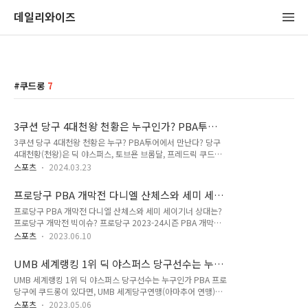
데일리와이즈
쿠드롱
7
3쿠션 당구 4대천왕 천황은 누구인가? PBA투어
에서 만난다?
3쿠션 당구 4대천왕 천황은 누구? PBA투어에서 만난다? 당구
4대천황(천왕)은 딕 야스퍼스, 토브욘 브롬달, 프레드릭 쿠드롱,
다니엘 산체스를 가리킵니다. 당구 4대천왕(천황)의 나이는 브
스포츠
2024.03.23
롬달(1962년생), 야스퍼스(1965년생), 쿠드롱(1968년생), 산
체스(1974년생) 순서입니다. 당구 4대천왕(천황)의 국적은 스
프로당구 PBA 개막전 다니엘 산체스와 세미 세
웨덴, 네덜란드, 벨기에, 스페인 순서입니다. 당구를 좋아하시나
이기너 상대는?
프로당구 PBA 개막전 다니엘 산체스와 세미 세이기너 상대는?
요? 특히 3쿠션 당구 구력이 있는 동호인이라면 4대천황 4대천
프로당구 개막전 빅이슈? 프로당구 2023-24시즌 PBA 개막전
왕이라는 말을 한번쯤 들어보셨을 것입니다.하지만 최근 당구 붐
에 데뷔하는 PBA신입 당구선수, 다니엘 산체스와 세미 세이기
업과 함께 이제막 당구에 입문한 분들은 다소 생소하거나 정확히
스포츠
2023.06.10
너의 대진 상대는 누구일까요? 다니엘 산체스는 당구4대천왕 가
모르는 분들이 많을 것입니다. 그래서 오늘은 3쿠션 당구 4대천
운데 한 명으로 세미 세이기너는 튀르키예를 대표하는 당구선수
황 또는 4대천왕이라 불리는 4명의 세계적인 3쿠션 당구선수에
UMB 세계랭킹 1위 딕 야스퍼스 당구선수는 누구
로 UMB 세계캐롬당구연맹 산하 대회에서 세계 랭킹 1위까지 올
대한 프로필,..
인가
UMB 세계랭킹 1위 딕 야스퍼스 당구선수는 누구인가 PBA 프로
랐던 선수입니다. PBA LPBA 투어 프로당구 대회는 6월11일 개
당구에 쿠드롱이 있다면, UMB 세계당구연맹(아마추어 연맹)에
막전, 경주 블루원리조트 챔피언십 대회가 막을 올립니다. 6월
는 딕 야스퍼스가 있습니다. 두 선수는 한 때 같은 UMB 세계당
13일 밤11시에는 다니엘 산체스가 황득희 당구선수를 상대로
스포츠
2023.05.06