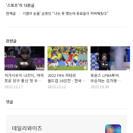
'스포츠'의 다른글
현재글
기쁨의 눈물’ 손흥민 “나는 못 했는데 동료들이 커버해줬다”
관련글
히가시우치 나츠미, 여자
2022 FIFA 카타르
휴온스 LPBA투어
프로 당구 통산 첫 우승
월드컵 16강전 - 한국
우승자는 김가영
(하이원 리조트 LPBA
브라질전 축구 경기결과
(여자프로당구 결승전
2022.12.17
2022.12.11
2022.10.30
챔피언십 투어)
경기결과)
댓글
데일리와이즈