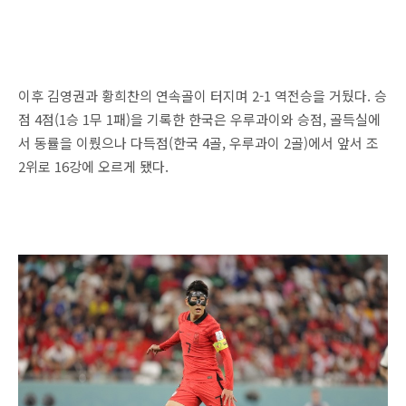
이후 김영권과 황희찬의 연속골이 터지며 2-1 역전승을 거뒀다. 승
점 4점(1승 1무 1패)을 기록한 한국은 우루과이와 승점, 골득실에
서 동률을 이뤘으나 다득점(한국 4골, 우루과이 2골)에서 앞서 조
2위로 16강에 오르게 됐다.