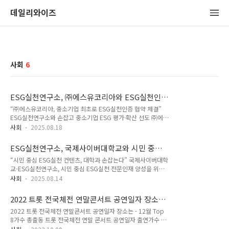
데일리와이즈
사회
6
ESG실천연구소, ㈜에스유코리아와 ESG실천인
증 협약 체결 - 중소기업 ESG 평가 확산 계기
“㈜에스유코리아, 중소기업 최초로 ESG실천인증 협약 체결”
ESG실천연구소와 손잡고 중소기업 ESG 평가·확산 선도 ㈜에
스유코리아(대표 신정선)는 2025년 8월 18일 ESG실천연구소
사회
2025.08.18
(대표 임은경)와 ‘ ESG실천인증 업무협약(MOU)’ 을 체결하고,
중소기업의 ESG 경영 실천과 확산을 위한 협력에 나섰다. 이번
ESG실천연구소, 국제사이버대학교와 시민 중심
협약은 중소기업이 참여하는 최초의 ESG실천인증 사례로, 에스
ESG실천 전문인재 양성을 위한 위탁교육 협약
“시민 중심 ESG실천 컨텐츠, 대학과 손잡는다” 국제사이버대학
유 코리아는 ESG 경영을 통해 환경 · 사회 · 윤리적 책임을 강
체결
교-ESG실천연구소, 시민 중심 ESG실천 전문인재 양성을 위한
화하고 기업의 지속가능한 성장을 도모한다. 연구소는 이에 대해
위탁교육 협약 체결 국제사이버대학교(총장 홍승정)와 ESG실천
ESG 교육 · 컨설팅 · 인 증 · 모니터링을 지원하며, 나아가 중
사회
2025.08.14
연구소(대표 임은경)는 2025년 8 월 7일, 국제사이버대학교 본
소기업 맞춤형 ESG 평가체계를 구축 해갈 계획이다. 특히 에스
관에서 ESG 실천교육 확대 및 산업체 맞춤형 위탁교육 운영을
유코리아는 ‘ 남해진인 더 진한 육수’ 브랜드를 통해 평소 부터 ..
2022 트롯 전국체전 연말콘서트 공연일자 장소는
위한 업무협약(MOU)을 체결했다. 이번 협약은 산업 현장에서의
-12월 Top8가수 총출동
2022 트롯 전국체전 연말콘서트 공연일자 장소는 - 12월 Top
ESG 역량 강화와 지속가능한 교육 모델 구현이라는 시대적 흐
8가수 총출동 트롯 전국체전 연말 콘서트 공연일자 출연가수 장
름에 맞춰, 산업체 임직원을 대상으로 한 원격 위탁교육 전형을
소에 대한 정보입니다. 이 정보는 기밀이 아닙니다. 널리 널리 퍼