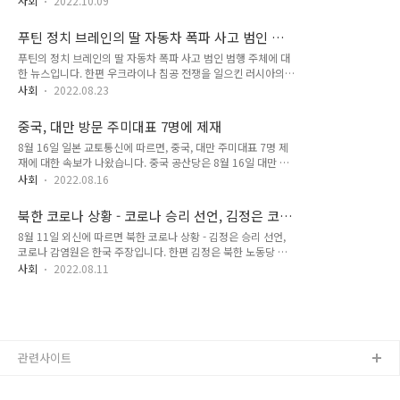
정식 도입하고, ESG 민간자격증 콘텐츠 운영 및 개발을 공동 추
사회
2022.10.09
트려 주시기 바랍니다. 한편 이웃님들은 트롯 전국체전을 기억하
진하는 것을 골자로 한다. 국제사이버대학교는 원격교육 기반의
시나요? 어찌 그들을 잊을 수 있냐고요? KBS 2TV의 트로트 오
학사체계를 통해 사회 각계 각층의 시민들이 전문 역량을 체계적
푸틴 정치 브레인의 딸 자동차 폭파 사고 범인 범
디션 프로그램 트롯 전국 체전은 지난 2020년 12월 5일 ~
으로 높일 수 있도록..
행 주체는
푸틴의 정치 브레인의 딸 자동차 폭파 사고 범인 범행 주체에 대
2021년 2월 20일까지 KBS 2 방송채널에서 매주 토요일 밤 10
한 뉴스입니다. 한편 우크라이나 침공 전쟁을 일으킨 러시아의
시 30분에 방송되었습니다. 방송이 끝난지 1년 반도 더 지났으
괴물 대통령, 푸틴의 정치적 스승이자 외교 브레인 역할을 해 온
니 잊을 법도 하다지만 전혀 그렇지 않다는 것을 지난 10월 8일
사회
2022.08.23
러시아 사상가 알렉산드르 두긴의 딸이 자동차 폭발로 숨진 사고
~9일 트롯 전국체전 성남 콘소트 현장에서 제가 직접 목격할 수
소식이 나온지 몇일이 되었습니다. 이 자동차 폭발 사망사고를
있었습니다. 여기에 올린 사진은 사진이 허락된 앙코르 공연 때
중국, 대만 방문 주미대표 7명에 제재
두고 누가 푸틴의 사상적 스승인 딸의 살인범인가요? 자동차 폭
촬..
8월 16일 일본 교토통신에 따르면, 중국, 대만 주미대표 7명 제
파를 일으킨 범인의 타겟은 누구였는가요? 누구의 소행인가(러
재에 대한 속보가 나왔습니다. 중국 공산당은 8월 16일 대만 주
시아 자동차 폭파 살인범)에 이목이 집중되어 왔습니다. 어제 새
미대표부에 해당하는 샤오미금 타이베이 주미경제문화대표처
벽, 러시아가 발표한 해외 속보에 푸틴 브레인, 러시아 사상가 두
사회
2022.08.16
대표 등 7명을 대만 독립 세력으로 인정하고 제재하겠다고 발표
긴의 딸 자동차 폭파 사고 범인에 대한 내용이 있어 공유합니다.
했습니다. 펠로시 미 하원의장의 대만 방문을 둘러싸고 대만 독
푸틴 정치 브레인의 딸 자동차 폭파 사고 범인 범행 주체는 러시
북한 코로나 상황 - 코로나 승리 선언, 김정은 코
립을 목표로 하는 미국측의 본성을 드러냈다고 지적했다고 중국
아 연방보안국(FSB)은 8..
로나 감염?
8월 11일 외신에 따르면 북한 코로나 상황 - 김정은 승리 선언,
국영 통신 신화사가 보도했습니다. 중국, 대만 방문 주미대표 7
코로나 감염원은 한국 주장입니다. 한편 김정은 북한 노동당 총
명에 제재 한편 중국의 대만 주미 대표부에 대한 제재 내용은 샤
비서는 11일 코로나19와의 전쟁에서 승리했다고 선언했습니다.
오 씨 등 본인이나 가족이 중국을 방문하는 것을 금지합니다. 작
사회
2022.08.11
그의 여동생 김여정 당 부부장은 김정은이 발열 증세를 겪었다고
년 11월에도 쑤정창 행정원장(총리) 등 3명에게 같은 제재를 부
밝히면서 이 나라가 코로나 감염원이라고 주장하는 한국에 대한
과한 바 있습니다. 아래는 이 뉴스에 대한 글로벌 네티즌들의 반
강력한 보복을 경고했습니다. 북한 관영 조선중앙통신(KCNA)에
응입니다. 미국이 진심으로 대..
따르면 김정은은 5월 도입한 최대한의 감염 확산 억제 조치 해제
를 명령했습니다. 북한 코로나 상황 - 김정은 승리 선언, 코로나
관련사이트
감염원은 한국 주장 김여정은 자신도 발열이 났다며 코로나에 감
염됐을 가능성을 처음으로 시사한 뒤 "(김정은은) 고열로 중한
증세였지만 인민들을 마음 놓고 한시도 누울 수 없었다"고 말했