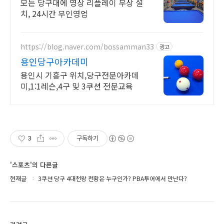
구야놀자
모든 당구대에 영상 리플레이 무상 설
치, 24시간 무인영업
https://blog.naver.com/bossamman33
광고
용인당구아카데미
용인시 기흥구 위치,당구전문아카데
미,1:1레슨,4구 및 3쿠션 전문교육
3
구독하기
'스포츠'의 다른글
현재글
3쿠션 당구 4대천왕 천황은 누구인가? PBA투어에서 만난다?