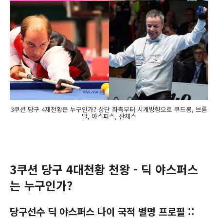
3쿠션 당구 4재천황은 누구인가? 상단 좌측부터 시계방향으로 쿠드롱, 브롬
달, 야스퍼스, 산체스
3쿠션 당구 4대천황 천왕 - 딕 야스퍼스
는 누구인가?
당구선수 딕 야스퍼스 나이 국적 별명 프로필 ::