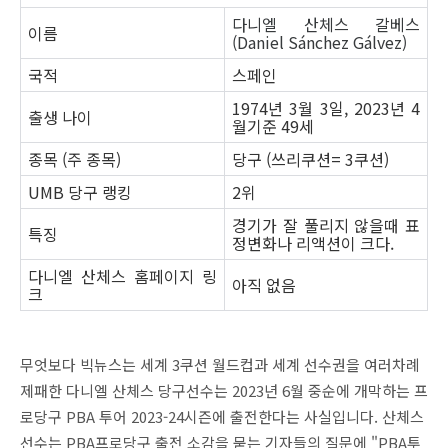
다니엘 산체스 갈베스
이름
(Daniel Sánchez Gálvez)
국적
스페인
1974년 3월 3일, 2023년 4
출생 나이
월기준 49세
종목 (주 종목)
당구 (쓰리쿠션= 3쿠션)
UMB 당구 랭킹
2위
경기가 잘 풀리지 않을때 표
특징
정변화나 리액션이 크다.
다니엘 산체스 홈페이지 링
아직 없음
크
무엇보다 빅뉴스는 세계 3쿠션 월드컵과 세계 선수권을 여러차례
제패한 다니엘 산체스 당구선수는 2023년 6월 중순에 개막하는 프
로당구 PBA 투어 2023-24시즌에 출전한다는 사실입니다. 산체스
선수는 PBA프로당구 출전 소감을 묻는 기자들의 질문에 "PBA투