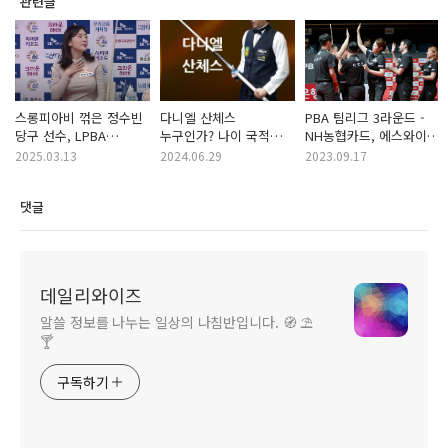
관련글
스롱피아비 꺾은 정수빈
다니엘 산체스
PBA 팀리그 3라운드 -
당구 선수, LPBA
누구인가? 나이 국적
NH농협카드, 에스와이
월드챔피언십에서
랭킹부터 프로당구 PBA
당구팀 꺾고 3라운드 첫
2025.03.13
2024.06.29
2023.09.17
일낼까?
출전까지
승
댓글
데일리와이즈
알쓸 정보를 나누는 일상의 나침반입니다. 🧭 ⛱️
🍸
구독하기