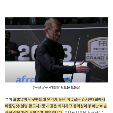
3쿠션 당구 4대천황 토브욘 브롬달
특히
브롬달이 당구팬들에 인기가 높은 이유로는 3쿠션대회에서
바운딩샷(일명 황오시) 등과 같은 화려하고 창의성이 뛰어난 예술
구성 샷을 자주 보여주기 때문입니다.
토브욘 브롬달 당구선수는