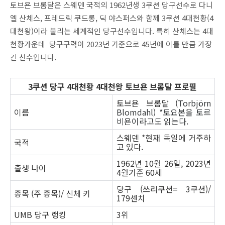
토브욘 브롬달은 스웨덴 국적의 1962년생 3쿠션 당구선수로 다니
엘 산체스, 프레드릭 쿠드롱, 딕 야스퍼스와 함께 3쿠션 4대천황(4
대천왕)이라 불리는 세계적인 당구선수입니다. 특히 산체스는 4대
천황가운데 당구구력이 2023년 기준으로 45년에 이를 만큼 가장
긴 선수입니다.
3쿠션 당구 4대천황 4대천왕 토브욘 브롬달 프로필
토브욘 브롬달 (
Torbjörn
이름
Blomdahl) *토요본을 토르
비욘이라고도 읽는다.
스웨덴 *현재 독일에 거주하
국적
고 있다.
1962년 10월 26일, 2023년
출생 나이
4월기준 60세
당구 (쓰리쿠션= 3쿠션)/
종목 (주 종목)/ 신체 키
179센치
UMB 당구 랭킹
3위