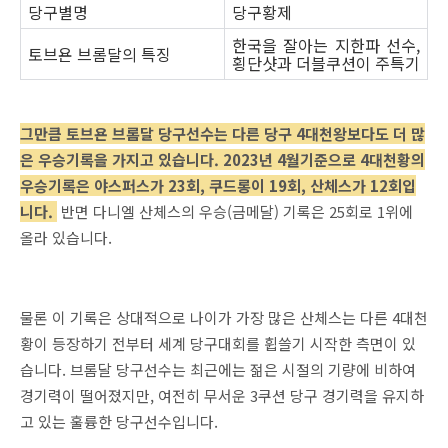
당구별명
당구황제
한국을 잘아는 지한파 선수,
토브욘 브롬달의 특징
횡단샷과 더블쿠션이 주특기
그만큼 토브욘 브롬달 당구선수는 다른 당구 4대천왕보다도 더 많
은 우승기록을 가지고 있습니다. 2023년 4월기준으로 4대천황의
우승기록은 야스퍼스가 23회, 쿠드롱이 19회, 산체스가 12회입
니다.
반면 다니엘 산체스의 우승(금메달) 기록은 25회로 1위에
올라 있습니다.
물론 이 기록은 상대적으로 나이가 가장 많은 산체스는 다른 4대천
황이 등장하기 전부터 세계 당구대회를 휩쓸기 시작한 측면이 있
습니다. 브롬달 당구선수는 최근에는 젊은 시절의 기량에 비하여
경기력이 떨어졌지만, 여전히 무서운 3쿠션 당구 경기력을 유지하
고 있는 훌륭한 당구선수입니다.