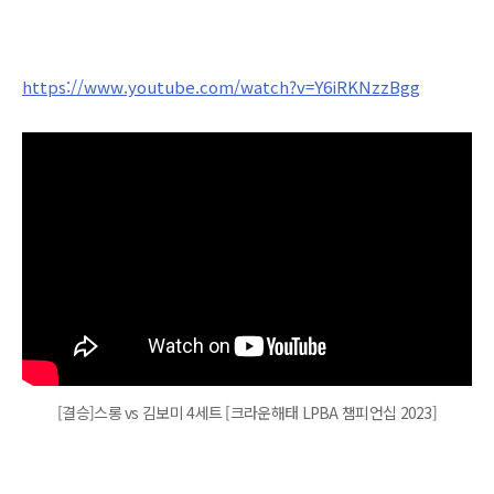
https://www.youtube.com/watch?v=Y6iRKNzzBgg
[결승]스롱 vs 김보미 4세트 [크라운해태 LPBA 챔피언십 2023]