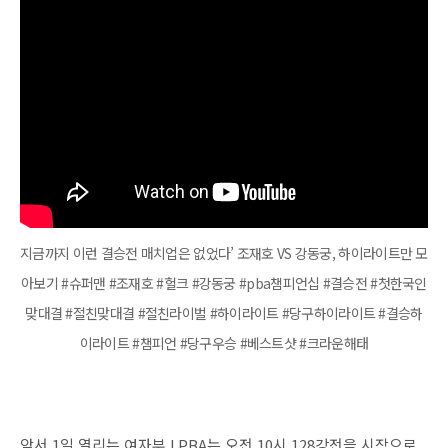
지금까지 이런 결승전 매치업은 없었다’ 조재호 VS 강동궁, 하이라이트만 모
아보기 #슈퍼맨 #조재호 #헐크 #강동궁 #pba챔피언십 #결승전 #첫한국인
맞대결 #절친맞대결 #절친라이벌 #하이라이트 #당구하이라이트 #결승하
이라이트 #챔피언 #당구우승 #베스트샷 #크라운해태
앞서 1일 열리는 여자부 LPBA는 오전 10시 128강전을 시작으로