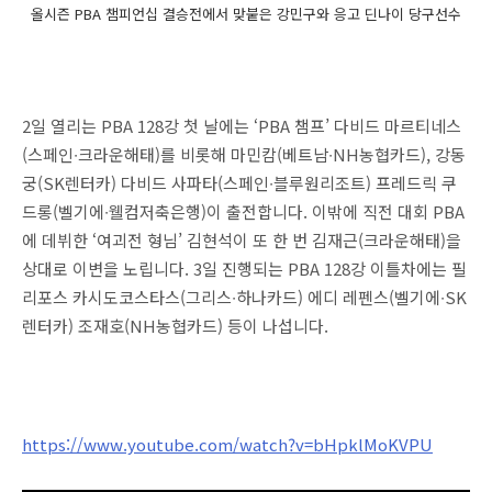
올시즌 PBA 챔피언십 결승전에서 맞붙은 강민구와 응고 딘나이 당구선수
2일 열리는 PBA 128강 첫 날에는 ‘PBA 챔프’ 다비드 마르티네스
(스페인∙크라운해태)를 비롯해 마민캄(베트남∙NH농협카드), 강동
궁(SK렌터카) 다비드 사파타(스페인∙블루원리조트) 프레드릭 쿠
드롱(벨기에∙웰컴저축은행)이 출전합니다. 이밖에 직전 대회 PBA
에 데뷔한 ‘여괴전 형님’ 김현석이 또 한 번 김재근(크라운해태)을
상대로 이변을 노립니다. 3일 진행되는 PBA 128강 이틀차에는 필
리포스 카시도코스타스(그리스∙하나카드) 에디 레펜스(벨기에∙SK
렌터카) 조재호(NH농협카드) 등이 나섭니다.
https://www.youtube.com/watch?v=bHpklMoKVPU