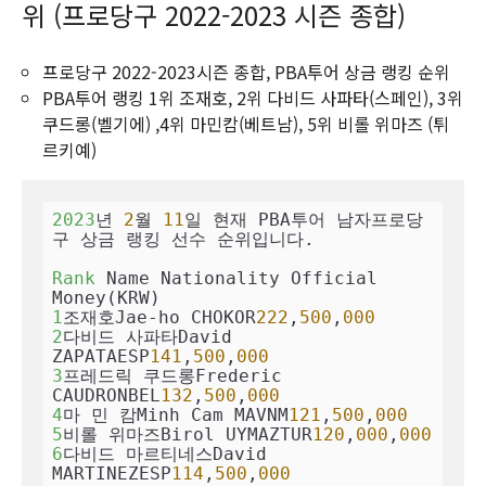
위 (프로당구 2022-2023 시즌 종합)
프로당구 2022-2023시즌 종합, PBA투어 상금 랭킹 순위
PBA투어 랭킹 1위 조재호, 2위 다비드 사파타(스페인), 3위
쿠드롱(벨기에) ,4위 마민캄(베트남), 5위 비롤 위마즈 (튀
르키예)
2023
년 
2
월 
11
일 현재 PBA투어 남자프로당
구 상금 랭킹 선수 순위입니다.

Rank
 Name Nationality Official 
1
조재호Jae-ho CHOKOR
222
,
500
,
000
2
다비드 사파타David 
ZAPATAESP
141
,
500
,
000
3
프레드릭 쿠드롱Frederic 
CAUDRONBEL
132
,
500
,
000
4
마 민 캄Minh Cam MAVNM
121
,
500
,
000
5
비롤 위마즈Birol UYMAZTUR
120
,
000
,
000
6
다비드 마르티네스David 
MARTINEZESP
114
,
500
,
000