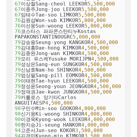
67
이상철Sang-cheol LEEKOR
5
,
500
,
000
67
이종주Jong-joo LEEKOR
5
,
500
,
000
67
임태수Tae-soo LIMKOR
5
,
500
,
000
76
김원섭Won-sub KIMKOR
5
,
000
,
000
76
이선웅Sun-woong LEEKOR
5
,
000
,
000
76
코스타스 파파콘스탄티누Kostas 
PAPAKONSTANTINOUGRC
5
,
000
,
000
79
강승용Seung-yong KANGKOR
4
,
500
,
000
79
김대홍Dae-hong KIMKOR
4
,
500
,
000
79
김종완Jong-wan KIMKOR
4
,
500
,
000
79
모리 유스케Yusuke MORIJPN
4
,
500
,
000
79
성상은Sang-eun SUNGKOR
4
,
500
,
000
79
신남호Nam-ho SHINKOR
4
,
500
,
000
79
엄상필Sang-pill EOMKOR
4
,
500
,
000
79
이태현Tae-hyun LEEKOR
4
,
500
,
000
79
정성윤Seong-youn JEONGKOR
4
,
500
,
000
79
정재권Jae-kwon JUNGKOR
4
,
500
,
000
79
카를로스 앙기타Carlos 
ANGUITAESP
4
,
500
,
000
90
구민수Min-soo GOOKOR
4
,
000
,
000
90
신기웅Ki-woong SHINKOR
4
,
000
,
000
90
이경욱Kyong-wook LEEKOR
4
,
000
,
000
90
한지승Ji-seung HANKOR
4
,
000
,
000
94
고준서Jun-seo KOKOR
3
,
500
,
000
94
김경민Kyong-min KIMKOR
3
,
500
,
000