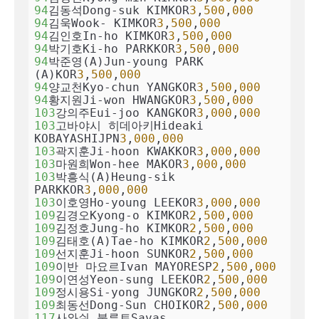
94
김동석Dong-suk KIMKOR
3
,
500
,
000
94
김욱Wook- KIMKOR
3
,
500
,
000
94
김인호In-ho KIMKOR
3
,
500
,
000
94
박기호Ki-ho PARKKOR
3
,
500
,
000
94
박준영(A)Jun-young PARK 
(A)KOR
3
,
500
,
000
94
양교천Kyo-chun YANGKOR
3
,
500
,
000
94
황지원Ji-won HWANGKOR
3
,
500
,
000
103
강의주Eui-joo KANGKOR
3
,
000
,
000
103
고바야시 히데아키Hideaki 
KOBAYASHIJPN
3
,
000
,
000
103
곽지훈Ji-hoon KWAKKOR
3
,
000
,
000
103
마원희Won-hee MAKOR
3
,
000
,
000
103
박흥식(A)Heung-sik 
PARKKOR
3
,
000
,
000
103
이호영Ho-young LEEKOR
3
,
000
,
000
109
김경오Kyong-o KIMKOR
2
,
500
,
000
109
김정호Jung-ho KIMKOR
2
,
500
,
000
109
김태호(A)Tae-ho KIMKOR
2
,
500
,
000
109
선지훈Ji-hoon SUNKOR
2
,
500
,
000
109
이반 마요르Ivan MAYORESP
2
,
500
,
000
109
이연성Yeon-sung LEEKOR
2
,
500
,
000
109
정시용Si-yong JUNGKOR
2
,
500
,
000
109
최동선Dong-Sun CHOIKOR
2
,
500
,
000
117
사와쉬 불루트Savas 