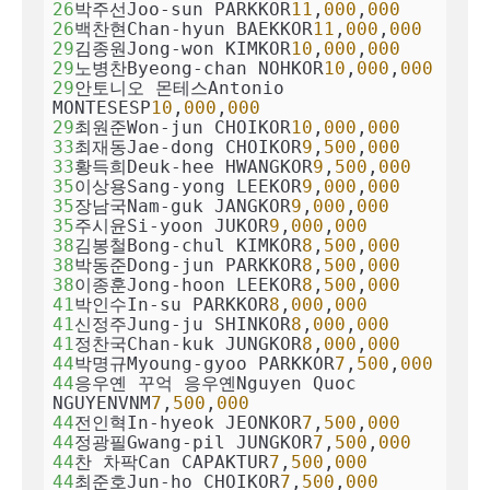
26
박주선Joo-sun PARKKOR
11
,
000
,
000
26
백찬현Chan-hyun BAEKKOR
11
,
000
,
000
29
김종원Jong-won KIMKOR
10
,
000
,
000
29
노병찬Byeong-chan NOHKOR
10
,
000
,
000
29
안토니오 몬테스Antonio 
MONTESESP
10
,
000
,
000
29
최원준Won-jun CHOIKOR
10
,
000
,
000
33
최재동Jae-dong CHOIKOR
9
,
500
,
000
33
황득희Deuk-hee HWANGKOR
9
,
500
,
000
35
이상용Sang-yong LEEKOR
9
,
000
,
000
35
장남국Nam-guk JANGKOR
9
,
000
,
000
35
주시윤Si-yoon JUKOR
9
,
000
,
000
38
김봉철Bong-chul KIMKOR
8
,
500
,
000
38
박동준Dong-jun PARKKOR
8
,
500
,
000
38
이종훈Jong-hoon LEEKOR
8
,
500
,
000
41
박인수In-su PARKKOR
8
,
000
,
000
41
신정주Jung-ju SHINKOR
8
,
000
,
000
41
정찬국Chan-kuk JUNGKOR
8
,
000
,
000
44
박명규Myoung-gyoo PARKKOR
7
,
500
,
000
44
응우옌 꾸억 응우옌Nguyen Quoc 
NGUYENVNM
7
,
500
,
000
44
전인혁In-hyeok JEONKOR
7
,
500
,
000
44
정광필Gwang-pil JUNGKOR
7
,
500
,
000
44
찬 차팍Can CAPAKTUR
7
,
500
,
000
44
최준호Jun-ho CHOIKOR
7
,
500
,
000