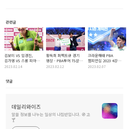
관련글
김보미 VS 임경진,
황득희 퍼펙트큐 경기
크라운해태 PBA
김가영 VS 스롱 피아비
영상 - PBA투어 TS샴푸
챔피언십 2023 4강
LPBA투어 경기결과
퍼펙트큐상이란
대진표 우승자 3명과
2023.02.14
2023.02.12
2023.02.07
영상
임성균 당구선수
댓글
데일리와이즈
알쓸 정보를 나누는 일상의 나침반입니다. 🧭 ⛱️
🍸