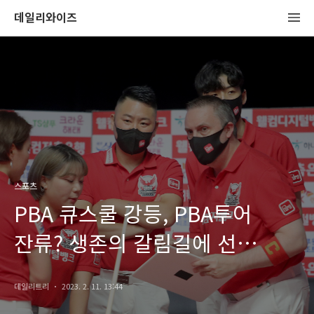
데일리와이즈
스포츠
PBA 큐스쿨 강등, PBA투어
잔류? 생존의 갈림길에 선
프로당구선수들
데일리트리
2023. 2. 11. 13:44