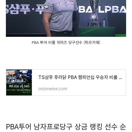
PBA 투어 비롤 위마즈 당구선수 (튀르키예)
TS샴푸 푸라닭 PBA 챔피언십 우승자 비롤 위마즈 (결승전 경기결과)
onionwise.com
PBA투어 남자프로당구 상금 랭킹 선수 순