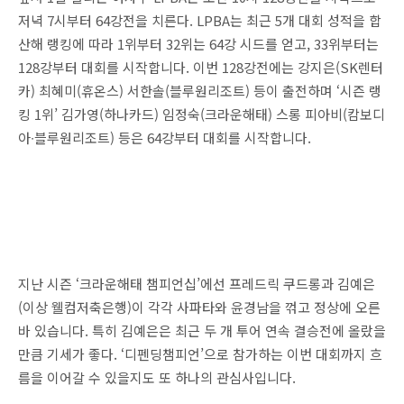
저녁 7시부터 64강전을 치른다. LPBA는 최근 5개 대회 성적을 합
산해 랭킹에 따라 1위부터 32위는 64강 시드를 얻고, 33위부터는
128강부터 대회를 시작합니다. 이번 128강전에는 강지은(SK렌터
카) 최혜미(휴온스) 서한솔(블루원리조트) 등이 출전하며 ‘시즌 랭
킹 1위’ 김가영(하나카드) 임정숙(크라운해태) 스롱 피아비(캄보디
아∙블루원리조트) 등은 64강부터 대회를 시작합니다.
지난 시즌 ‘크라운해태 챔피언십’에선 프레드릭 쿠드롱과 김예은
(이상 웰컴저축은행)이 각각 사파타와 윤경남을 꺾고 정상에 오른
바 있습니다. 특히 김예은은 최근 두 개 투어 연속 결승전에 올랐을
만큼 기세가 좋다. ‘디펜딩챔피언’으로 참가하는 이번 대회까지 흐
름을 이어갈 수 있을지도 또 하나의 관심사입니다.