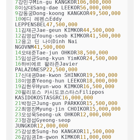
7
강민구Min-gu KANGKOR
106
,
000
,
000
8
이상대Sang-dae LEEKOR
56
,
000
,
000
9
강동궁Dong-koong KANGKOR
49
,
500
,
000
10
에디 레펜스Eddy 
LEPPENSBEL
47
,
500
,
000
11
김재근Jae-geun KIMKOR
44
,
500
,
000
12
김영섭Young-seob KIMKOR
41
,
500
,
000
12
응고 딘 나이Dinh Nai 
NGOVNM
41
,
500
,
000
14
오태준Tae-jun OHKOR
38
,
500
,
000
15
임성균Sung-kyun YimKOR
24
,
500
,
000
16
하비에르 팔라존Javier 
PALAZONESP
22
,
500
,
000
17
신대권Dae-kwon SHINKOR
19
,
500
,
000
18
이영훈Yeong-hun LEEKOR
18
,
000
,
000
19
김현우Hyun-woo KIMKOR
16
,
500
,
000
20
필리포스 카시도코스타스Filippos 
KASIDOKOSTASGRC
16
,
000
,
000
21
박정근Jung-gun PARKKOR
15
,
500
,
000
22
최명진Myung-jin CHOIKOR
15
,
000
,
000
23
오성욱Seong-uk OHKOR
12
,
000
,
000
23
정경섭Gyeong-seop 
JUNGKOR
12
,
000
,
000
25
강성호Sung-ho KANGKOR
11
,
500
,
000
26
김임권Im-gwon KIMKOR
11
,
000
,
000