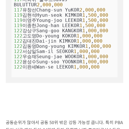
BULUTTUR
2
,
000
,
000
117
유창선Chang-sun YuKOR
2
,
000
,
000
119
김현석Hyun-seok KIMKOR
1
,
500
,
000
119
이영주Young-joo LEEKOR
1
,
500
,
000
119
이종한Jong-han LEEKOR
1
,
500
,
000
122
강상구Sang-goo KANGKOR
1
,
000
,
000
122
고도영Do-young KOKOR
1
,
000
,
000
122
김대진Dai-jin KIMKOR
1
,
000
,
000
122
김동영Dong-young KIMKOR
1
,
000
,
000
122
서삼일Sam-il SEOKOR
1
,
000
,
000
122
우승재Seung-jae WOOKOR
1
,
000
,
000
122
윤성수Sung-soo YOONKOR
1
,
000
,
000
122
이완세Wan-se LEEKOR
1
,
000
,
000
공동순위가 많아서 공동 50위 밖은 강등 가능성 큽니다. 특히
PBA