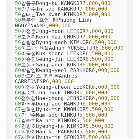
50
강동구Dong-ku KANGKOR
7
,
000
,
000
50
강인수In-soo KANGKOR
7
,
000
,
000
50
김태관Tae-kwan KIMKOR
7
,
000
,
000
50
응우옌 프엉 린Phuong Linh 
NGUYENVNM
7
,
000
,
000
50
이정훈Jung-hoon LEEKOR
7
,
000
,
000
50
조건휘Keon-hwi CHOKOR
7
,
000
,
000
56
김병섭Byung-seob KIMKOR
6
,
500
,
000
56
아드난 육셀Adnan YUKSELTUR
6
,
500
,
000
56
이국성Kuk-seong LEEKOR
6
,
500
,
000
56
이승진Seung-jin LEEKOR
6
,
500
,
000
60
고상운Sang-woon KOKOR
6
,
000
,
000
60
박광열Kwang-yeol PARKKOR
6
,
000
,
000
60
안드레스 카리온Andres 
CARRIONESP
6
,
000
,
000
60
이영천Young-cheon LEEKOR
6
,
000
,
000
60
임준혁Jun-hyuk IMKOR
6
,
000
,
000
60
정해창Hae-chang JEONGKOR
6
,
000
,
000
60
한동우Dong-woo HANKOR
6
,
000
,
000
67
권혁민Hyuk-min KWONKOR
5
,
500
,
000
67
김남수Nam-soo KIMKOR
5
,
500
,
000
67
김라희Ra-hee KIMKOR
5
,
500
,
000
67
김병호Byeong-ho KIMKOR
5
,
500
,
000
67
박한기Han-ki PARKKOR
5
,
500
,
000
67
서현민Hyun-min SEOKOR
5
,
500
,
000