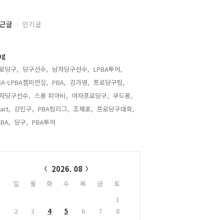
근글
인기글
ag
로당구,
당구선수,
남자당구선수,
LPBA투어,
BA-LPBA챔피언십,
PBA,
김가영,
프로당구팀,
자당구선수,
스롱 피아비,
여자프로당구,
쿠드롱,
 art,
강민구,
PBA팀리그,
조재호,
프로당구대회,
BA,
당구,
PBA투어,
alendar
2026. 08
일
월
화
수
목
금
토
1
2
3
4
5
6
7
8