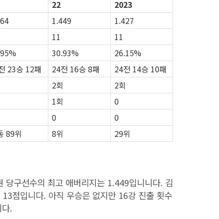
22
2023
364
1.449
1.427
11
11
.95%
30.93%
26.15%
전 23승 12패
24전 16승 8패
24전 14승 10패
2회
2회
1회
0
0
0
동 89위
8위
29위
권 당구선수의 최고 애버리지는 1.449입니니다. 김
13점입니다. 아직 우승은 없지만 16강 진출 횟수
니다.