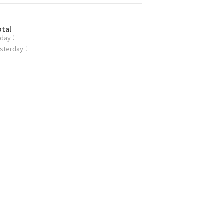
otal
day :
sterday :