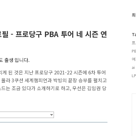
최
최
근
글
필 - 프로당구 PBA 투어 네 시즌 연
과
T
인
프
기
글
P
도 출생 입니다.
여
ai
 된 것은 지난 프로당구 2021-22 시즌에 6차 투어
LP
 올라 3쿠션 세계챔피언과 박빙의 끝장 승부를 펼치고
드는 조금 있다가 소개하기로 하고, 우선은 김임권 당
.
C