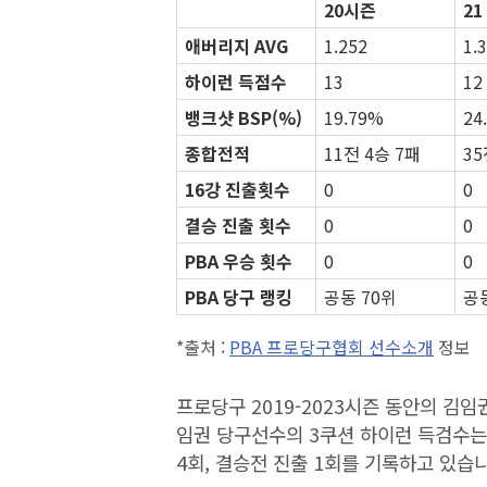
20시즌
21
애버리지 AVG
1.252
1.
하이런 득점수
13
12
뱅크샷 BSP(%)
19.79%
24
종합전적
11전 4승 7패
35
16강 진출횟수
0
0
결승 진출 횟수
0
0
PBA 우승 횟수
0
0
PBA 당구 랭킹
공동 70위
공
*출처 :
PBA 프로당구협회 선수소개
정보
프로당구 2019-2023시즌 동안의 김임
임권 당구선수의 3쿠션 하이런 득검수는 
4회, 결승전 진출 1회를 기록하고 있습