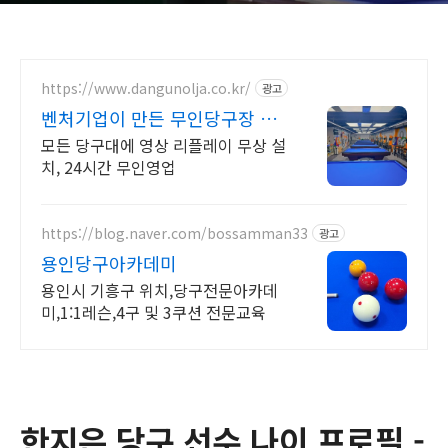
https://www.dangunolja.co.kr/
광고
벤처기업이 만든 무인당구장 당
구야놀자
모든 당구대에 영상 리플레이 무상 설
치, 24시간 무인영업
https://blog.naver.com/bossamman33
광고
용인당구아카데미
용인시 기흥구 위치,당구전문아카데
미,1:1레슨,4구 및 3쿠션 전문교육
한지은 당구 선수 나이 프로필 -